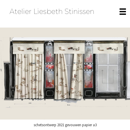
Spring
Door
Atelier Liesbeth Stinissen
naar
naar
de
de
hoofdnavigatie
hoofd
inhoud
schetsontwerp 2021 gevouwen papier a3